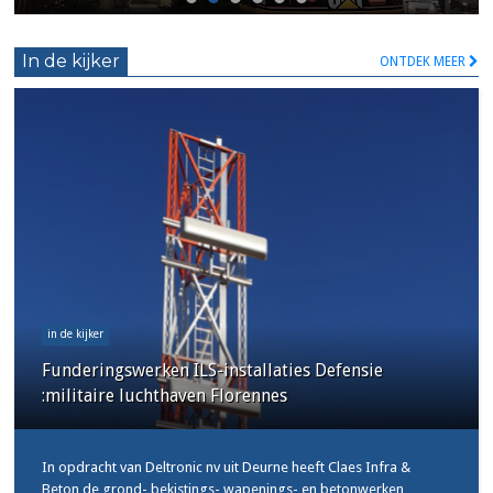
In de kijker
ONTDEK MEER
in de kijker
Funderingswerken ILS-installaties Defensie
:militaire luchthaven Florennes
In opdracht van Deltronic nv uit Deurne heeft Claes Infra &
Beton de grond-,bekistings-,wapenings- en betonwerken