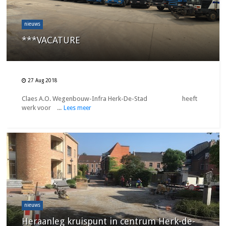
nieuws
***VACATURE
27 Aug 2018
Claes A.O. Wegenbouw-Infra Herk-De-Stad heeft
werk voor ...
Lees meer
nieuws
Heraanleg kruispunt in centrum Herk-de-