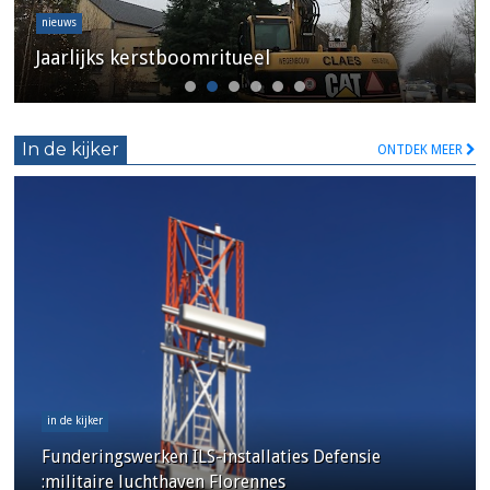
nieuws
Jaarlijks kerstboomritueel
In de kijker
ONTDEK MEER
in de kijker
Funderingswerken ILS-installaties Defensie
:militaire luchthaven Florennes