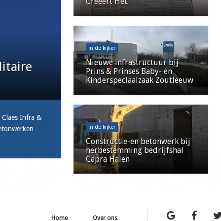
Creëert Het.
in de kijker
Nieuwe infrastructuur bij
litaire
Prins & Prinses Baby- en
Kinderspeciaalzaak Zoutleeuw
 Claes Infra &
in de kijker
betonwerken
Constructie-en betonwerk bij
herbestemming bedrijfshal
Capra Halen
Home
Over ons