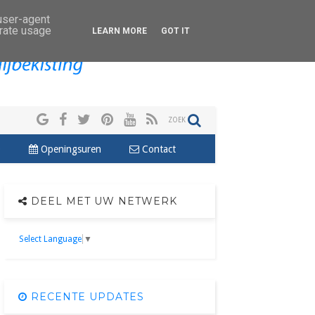
 user-agent
erate usage
LEARN MORE
GOT IT
ZOEK
Q
Openingsuren
Contact
DEEL MET UW NETWERK
Select Language
▼
RECENTE UPDATES