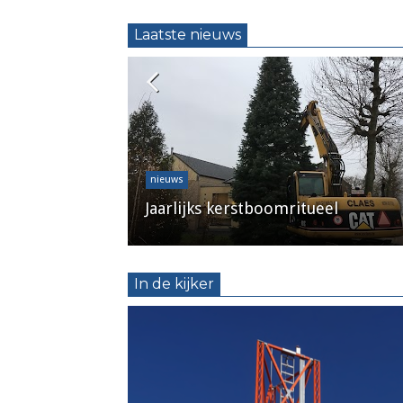
Laatste nieuws
nieuws
e parking bij
de-Stad
Jaarlijks kerstboomritueel
In de kijker