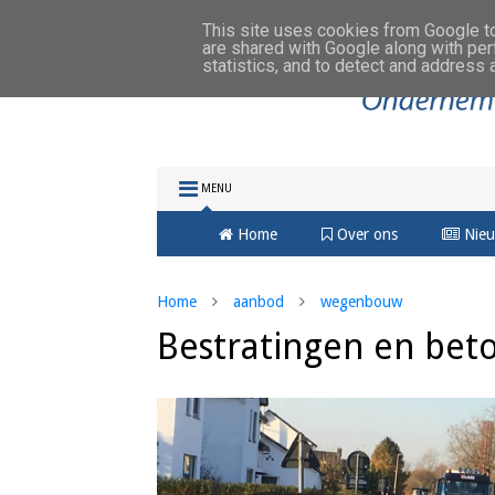
This site uses cookies from Google to 
are shared with Google along with per
statistics, and to detect and address 
MENU
Home
Over ons
Nieu
Home
aanbod
wegenbouw
Bestratingen en be