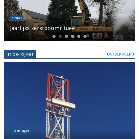
nieuws
Jaarlijks kerstboomritueel
In de kijker
ONTDEK MEER
in de kijker