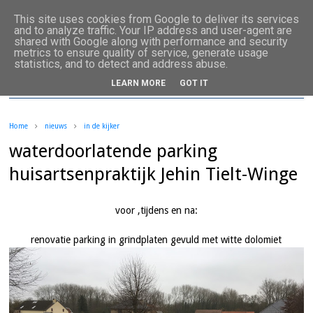
This site uses cookies from Google to deliver its services
and to analyze traffic. Your IP address and user-agent are
shared with Google along with performance and security
metrics to ensure quality of service, generate usage
statistics, and to detect and address abuse.
LEARN MORE
GOT IT
Home
nieuws
in de kijker
waterdoorlatende parking
huisartsenpraktijk Jehin Tielt-Winge
voor ,tijdens en na:
renovatie parking in grindplaten gevuld met witte dolomiet