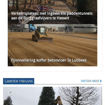
Verkeersplateau met ingewerkte paddentunnels
aan de Borggraafvijvers te Hasselt
fijnnivellering koffer betonvloer Te Lubbeek
Laatste nieuws
ONTDEK MEER