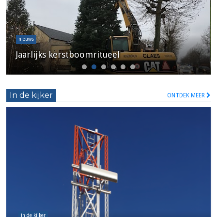
nieuws
Jaarlijks kerstboomritueel
In de kijker
ONTDEK MEER
in de kijker