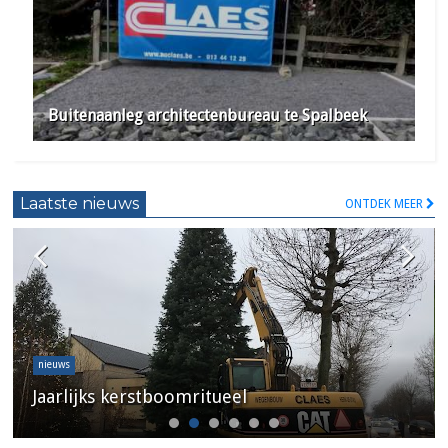
Buitenaanleg architectenbureau te Spalbeek
Laatste nieuws
ONTDEK MEER
nieuws
Jaarlijks kerstboomritueel